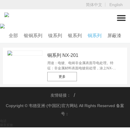
简体中文
English
全部
银铜系列
镍系列
银系列
铜系列
屏蔽漆
铜系列 NX-201
用途：电镀、电铸非金属表面导电处理。特
征：非金属材料表面电镀前处理，涂上NX-
201后直接电镀（电铸）
更多
友情链接：
Copyright © 韦德亚洲·(中国区)官方网站 All Rights Reserved 备案
号：
电话
留言反馈