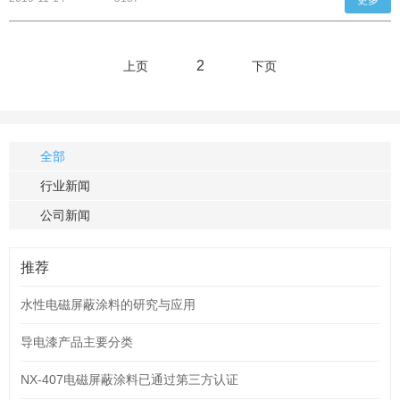
更多
防导电粉末氧化，还常加人抗氧化剂。常用的导电粉末是镍粉。其涂
覆的工艺程序如下：
2
上页
下页
全部
行业新闻
公司新闻
推荐
水性电磁屏蔽涂料的研究与应用
导电漆产品主要分类
NX-407电磁屏蔽涂料已通过第三方认证