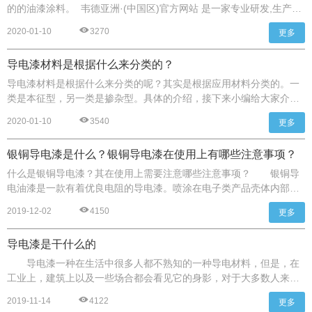
种泄漏的一个方法是在缝隙处填充导电弹性材料，消除不导电点。这
的的油漆涂料。 韦德亚洲·(中国区)官方网站 是一家专业研发,生产和
就像在流体容器的缝隙处填充橡胶的道理一样。这种弹性导电填充材
销售屏蔽油漆、导电漆的高新技术企业。
2020-01-10
3270
更多
料就是电磁密封衬垫。
导电漆材料是根据什么来分类的？
导电漆材料是根据什么来分类的呢？其实是根据应用材料分类的。一
类是本征型，另一类是掺杂型。具体的介绍，接下来小编给大家介绍
下。
2020-01-10
3540
更多
银铜导电漆是什么？银铜导电漆在使用上有哪些注意事项？
什么是银铜导电漆？其在使用上需要注意哪些注意事项？ 银铜导
电油漆是一款有着优良电阻的导电漆。喷涂在电子类产品壳体内部，
导电油漆膜干燥后导电银铜粉形成致密的导电层薄膜能起到很好的屏
2019-12-02
4150
更多
蔽电磁辐射、抗电磁波干扰及防静电功能。
导电漆是干什么的
导电漆一种在生活中很多人都不熟知的一种导电材料，但是，在
工业上，建筑上以及一些场合都会看见它的身影，对于大多数人来
说，还是会问导电漆到底是干什么的，下面，给大家做出详细的介
2019-11-14
4122
更多
绍。