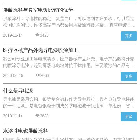
屏蔽涂料与真空电镀比较的优势
屏蔽涂料：导电性能稳定、复盖面广，可以达到客户要求，可以通过
检测机构测试，许多高端产品都采用屏蔽涂料做屏蔽。 真空电镀：导
电性能较差、复盖面差，如转角、柱体等地方无法电镀，因此达不到
2019-11-14
3420
更多
很理想的屏蔽效果。
医疗器械产品外壳导电漆喷涂加工
我公司专业加工导电漆喷涂，医疗器械产品外壳、电子产品塑料外壳
内喷涂导电漆，起到屏蔽电磁辐射抗干扰作用。主要喷涂的产品有银
铜导电漆、镍导电漆等。电阻一般情况下控制在1-4欧姆以下，附着力
2020-06-15
3066
更多
有特别要求的可使用NX-302/NX-310烘烤型银铜导电漆，硬度可达到
5B，可以通过3M百格测试。
什么是导电漆
导电漆是采用含铜、银等复合微粒作为导电颗粒，具有良好导电性能
的一种油漆。是电镀银粒子制成的防电磁波干扰油漆，单组份、省
工、省时、便捷、附着力好、平整、内聚力强、无疏松粒子，可用于
2019-11-14
2680
更多
金属、复合材料为基材的手机、计算器、精密仪器等壳体内壁喷涂材
料。
水溶性电磁屏蔽涂料
电磁屏蔽涂料的水性化是导电涂料发展的一种必然趋势，因为溶剂型