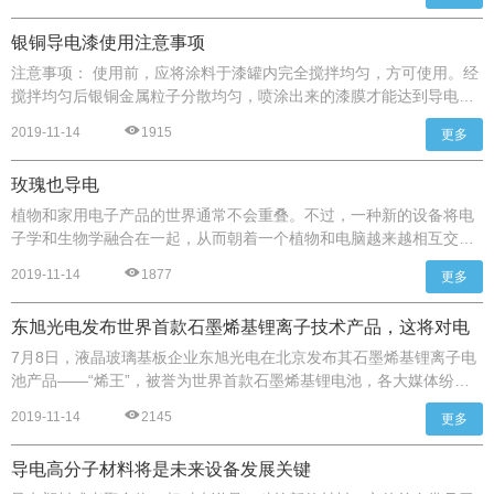
防导电粉末氧化，还常加人抗氧化剂。常用的导电粉末是镍粉。其涂
覆的工艺程序如下
银铜导电漆使用注意事项
注意事项： 使用前，应将涂料于漆罐内完全搅拌均匀，方可使用。经
搅拌均匀后银铜金属粒子分散均匀，喷涂出来的漆膜才能达到导电性
能。 涂料稀释后，使用时最 好经常搅拌做到不小于5min.搅拌一次，
2019-11-14
1915
更多
以达到更好的涂装后达到的导电效果；已稀释的产品应尽快用完，避
免长期存放，因稀释后较易沉淀，但经搅拌后仍不影响使用特性效
玫瑰也导电
果。防护措施：使用期间，确保作业环境通风良好，避免长期直接接
触或吸入，切勿将油漆倒入水渠或下水道污染环境。
植物和家用电子产品的世界通常不会重叠。不过，一种新的设备将电
子学和生物学融合在一起，从而朝着一个植物和电脑越来越相互交织
的世界迈出了重要一步。 这项突破来自瑞典南部的一个实验室。林雪
2019-11-14
1877
更多
平大学有机电子学专家Magnus Berggren带领团队，通过将普通花园
玫瑰的叶脉填充上导电聚合物创建了一个能工作的电子线路。
东旭光电发布世界首款石墨烯基锂离子技术产品，这将对电
池行业产生多少影响？
7月8日，液晶玻璃基板企业东旭光电在北京发布其石墨烯基锂离子电
池产品——“烯王”，被誉为世界首款石墨烯基锂电池，各大媒体纷纷
报道，并赞其加速了石墨烯产业化的步伐，但本人对这款产品的看法
2019-11-14
2145
更多
是：没什么影响，用的基本都是TOOLD的技术。
导电高分子材料将是未来设备发展关键