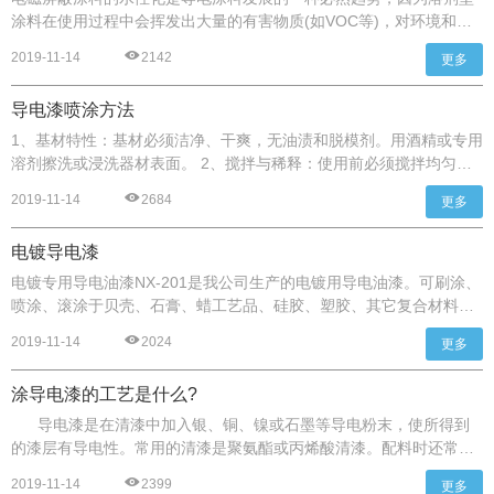
涂料在使用过程中会挥发出大量的有害物质(如VOC等)，对环境和人
们的身心健康造成有害影响。一些发达国家的研究人员发现，建筑涂
2019-11-14
2142
更多
料作为建筑物的装饰和保护材料，其中所含的芳香族、卤化物族、甲
醛和各种有毒的有机挥发性物质VOC，对人体的健康影响很大。长期
导电漆喷涂方法
吸人VOC，会导致疲劳、丧失记忆和协调功能及神经系统疾病。
1、基材特性：基材必须洁净、干爽，无油渍和脱模剂。用酒精或专用
溶剂擦洗或浸洗器材表面。 2、搅拌与稀释：使用前必须搅拌均匀，
确保均匀无沉淀。正常使用无须稀释，如须稀释可用开油水稀释至施
2019-11-14
2684
更多
工要求粘度，建议稀释比：油2份，稀释剂1份（即2：1）。 3、喷
涂：喷枪形式W-71 口径0.5 – 2mm 喷枪和实物距离100 – 200mm
电镀导电漆
喷涂气压 0.4 – 0.6mpa 喷出量 2 – 4循环膜厚15 – 25μm
电镀专用导电油漆NX-201是我公司生产的电镀用导电油漆。可刷涂、
喷涂、滚涂于贝壳、石膏、蜡工艺品、硅胶、塑胶、其它复合材料为
基材的表面电镀。可自然干或烘干，干燥固化后漆层性能稳定表面细
2019-11-14
2024
更多
腻光滑，硬度高不易碰花，漆膜边缘整齐不毛边。电镀后产品表面镀
层均匀美观。减省各类复杂的电镀前处理。生产效率高，节约成本。
涂导电漆的工艺是什么?
导电漆是在清漆中加入银、铜、镍或石墨等导电粉末，使所得到
的漆层有导电性。常用的清漆是聚氨酯或丙烯酸清漆。配料时还常加
入抗沉淀莉和分散剂，以降低导电粉末的沉降率，使其分散良好。为
2019-11-14
2399
更多