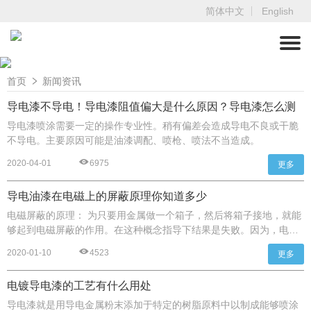
简体中文
English
首页
新闻资讯
导电漆不导电！导电漆阻值偏大是什么原因？导电漆怎么测
量导电性？
导电漆喷涂需要一定的操作专业性。稍有偏差会造成导电不良或干脆
不导电。主要原因可能是油漆调配、喷枪、喷法不当造成。
2020-04-01
6975
更多
导电油漆在电磁上的屏蔽原理你知道多少
电磁屏蔽的原理： 为只要用金属做一个箱子，然后将箱子接地，就能
够起到电磁屏蔽的作用。在这种概念指导下结果是失败。因为，电磁
屏蔽与屏蔽体接地与否并没有关系。真正影响屏蔽体屏蔽效能的只有
2020-01-10
4523
更多
两个因素：一个是整个屏蔽体表面必须是导电连续的，另一个是不能
有直接穿透屏蔽体的导体。屏蔽体上有很多导电不连续点，最主要的
电镀导电漆的工艺有什么用处
一类是屏蔽体不同部分结合处形成的不导电缝隙。这些不导电的缝隙
就产生了电磁泄漏，如同流体会从容器上的缝隙上泄漏一样。解决这
导电漆就是用导电金属粉末添加于特定的树脂原料中以制成能够喷涂