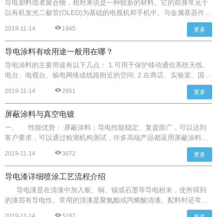
导电塑料或者聚合物，相对来说是一种较新的材料。它的前身常见于
以有机发光二极管(OLED)为基础的电视机和手机中。与金属基器件和
电路不同，这种聚合物是灵活柔性化的、易于大批量生产和生物可相
2019-11-14
1945
更多
容性的。 这种导电塑料是以地球中丰富的元素(碳，氮和氧)为原材
料制造而成的，并且它还可以使用“油墨打印”的方法制得。柯林斯研
导电涂料有啥用途一般用在哪？
究的这种材料还有另外两个很重要的特质：它们可以传输电子和离子
信号，这种信号是大脑中神经元的传递的主要方式。这些特质对于电
导电涂料的主要用途有以下几点： 1.可用于保护移动通信系统天线、
池中的材料是也至关重要的。
电台、电视台、输电网络或线路附近的空间; 2.在商店、实验室、国防
和研究设施内可预防无线网络数据被截获（窃取数据），保护会议室
2019-11-14
2951
更多
或办公室; 3.在军 事设施或机场中防护雷达辐射; 4.在医疗上可以预防
对患者的不正确测量; 5.在工业上可以保护机密区域、研发部门； 6.在
屏蔽涂料与真空电镀
监狱内阻碍未获批准的非手机类通话； 7.还可用于数据中心、技术区
域、学校、儿童房、酒店客房、医院区域、录音棚、图书馆、教堂
一、 性能优势： 屏蔽涂料：导电性能稳定、复盖面广，可以达到
等。
客户要求，可以通过检测机构测试，许多高端产品都采用屏蔽涂料做
屏蔽。 真空电镀：导电性能较差、复盖面差，如转角、柱体等地方无
2019-11-14
3072
更多
法电镀，因此达不到很理想的屏蔽效果。 二、技术方面优势： 屏蔽涂
料：屏蔽技术比较成熟有60多年的历史，最早从西方国家引进，得到
导电漆详细喷涂工艺流程介绍
西方国家认可，在电子行业广泛应用；并通过ROHS认证，为出口高
端产品提供保障。 真空电镀：屏蔽效果相对比较弱，不能抵抗较强电
导电漆是在清漆中加入银、铜、镍或石墨等导电粉末，使所得到
磁波。
的漆层有导电性。常用的清漆是聚氨酯或丙烯酸清漆。配料时还常加
入抗沉淀莉和分散剂，以降低导电粉末的沉降率，使其分散良好。为
2019-11-14
5187