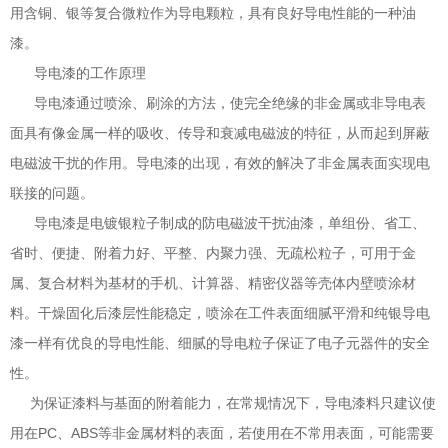
用含铜、银等复合微粒作为导电颗粒，具有良好导电性能的一种油
漆。
导电漆的工作原理
导电漆通过喷涂、刷涂的方法，使完全绝缘的非金属或非导电表
面具有像金属一样的吸收、传导和衰减电磁波的特征，从而起到屏蔽
电磁波干扰的作用。导电漆的出现，有效的解决了非金属表面实现电
联接的问题。
导电漆是电镀银粒子制成的防电磁波干扰油漆，单组份、省工、
省时、便捷、附着力好、平整、内聚力强、无疏松粒子，可用于金
属、复合材料为基材的手机、计算器、精密仪器等壳体内壁喷涂材
料。干燥固化后漆层性能稳定，喷涂在工件表面细腻平滑和纯银导电
漆一样有优良的导电性能、细腻的导电粒子保证了电子元器件的安全
性。
为保证漆料与基面的附着能力，在常规情况下，导电漆料只建议使
用在PC、ABS等非金属材料的表面，若使用在不常用表面，可能需要